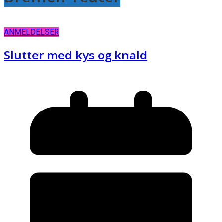
ANMELDELSER
Slutter med kys og knald