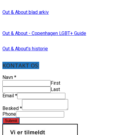
Out & About blad arkiv
Out & About - Copenhagen LGBT+ Guide
Out & About's historie
KONTAKT OS:
Navn
*
First
Last
Email
*
Besked
*
Phone
Submit