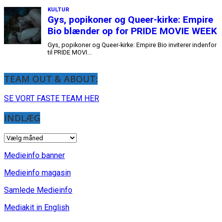
Frank Holm // han/hans // out&about
TEAM OUT & ABOUT:
SE VORT FASTE TEAM HER
INDLÆG
INDLÆG
Medieinfo banner
Medieinfo magasin
Samlede Medieinfo
Mediakit in English