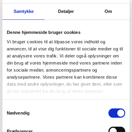
Samtykke
Detaljer
Om
Denne hjemmeside bruger cookies
Vi bruger cookies til at tilpasse vores indhold og
Frank Holm // han/hans // out&about
annoncer, til at vise dig funktioner til sociale medier og til
I mere end 40 år har Vivienne McKee og hendes Crazy
at analysere vores trafik. Vi deler også oplysninger om
Christmas Caberet team hvert år serveret britisk humor
din brug af vores hjemmeside med vores partnere inden
pakket
for sociale medier, annonceringspartnere og
Læs mere
analysepartnere. Vores partnere kan kombinere disse
data med andre oplysninger, du har givet dem, eller som
annonce
de har indsamlet fra din brug af deres tjenester.
annonce
Samtykkevalg
Like us
Nødvendig
Præferencer