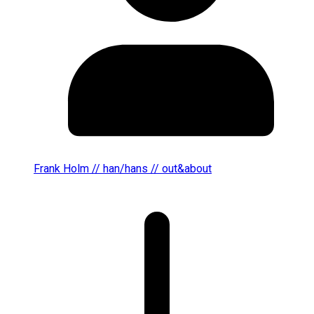
Frank Holm // han/hans // out&about