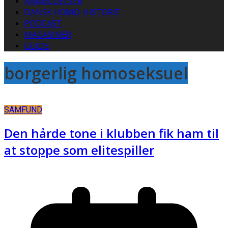
ANMELDELSER
DANSK HOMO-HISTORIE
PODCAST
MAGASINER
GUIDE
borgerlig homoseksuel
SAMFUND
Den hårde tone i klubben fik ham til
at stoppe som elitespiller