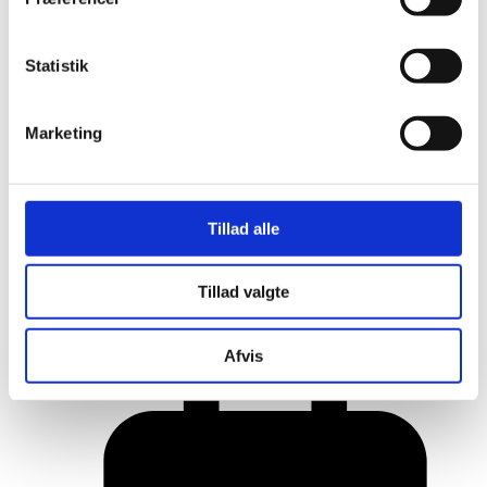
Statistik
Marketing
Tillad alle
Her er alle vinderne fra årets Danish
Tillad valgte
Rainbow Awards
Afvis