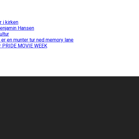
i kirken
Benjamin Hansen
ultur
 er en munter tur ned memory lane
 for PRIDE MOVIE WEEK