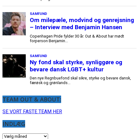
SAMFUND
Om milepæle, modvind og genrejsning
– Interview med Benjamin Hansen
Copenhagen Pride fylder 30 år. Out & About har mødt
forperson Benjamin...
SAMFUND
Ny fond skal styrke, synliggøre og
bevare dansk LGBT+ kultur
Den nye Regnbuefond skal sikre, styrke og bevare dansk,
færøsk og grønlands...
TEAM OUT & ABOUT:
SE VORT FASTE TEAM HER
INDLÆG
INDLÆG