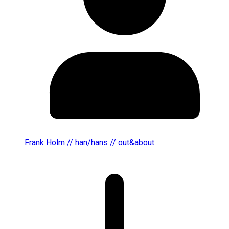
Frank Holm // han/hans // out&about