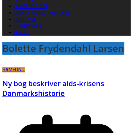
ANMELDELSER
DANSK HOMO-HISTORIE
PODCAST
MAGASINER
GUIDE
Bolette Frydendahl Larsen
SAMFUND
Ny bog beskriver aids-krisens
Danmarkshistorie