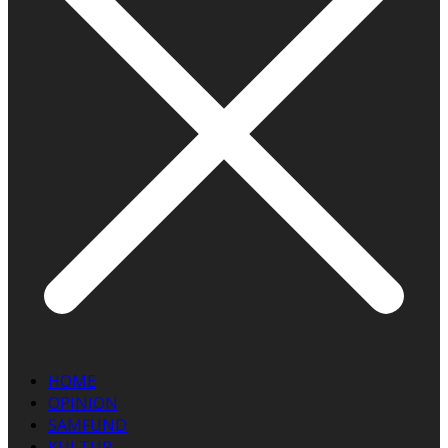
HOME
OPINION
SAMFUND
KULTUR