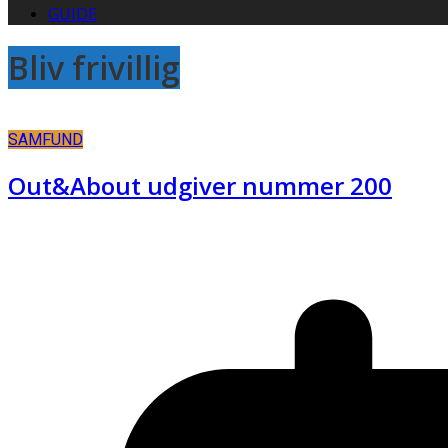
GUIDE
Bliv frivillig
SAMFUND
Out&About udgiver nummer 200