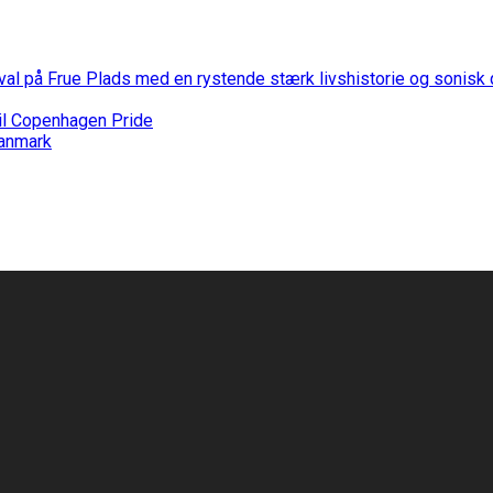
stival på Frue Plads med en rystende stærk livshistorie og sonis
til Copenhagen Pride
Danmark