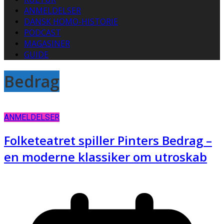
ANMELDELSER
DANSK HOMO-HISTORIE
PODCAST
MAGASINER
GUIDE
Bedrag
ANMELDELSER
Folketeatret spiller Pinters Bedrag –
en moderne klassiker om utroskab