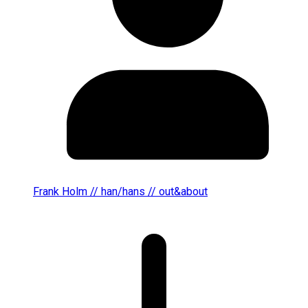
Frank Holm // han/hans // out&about