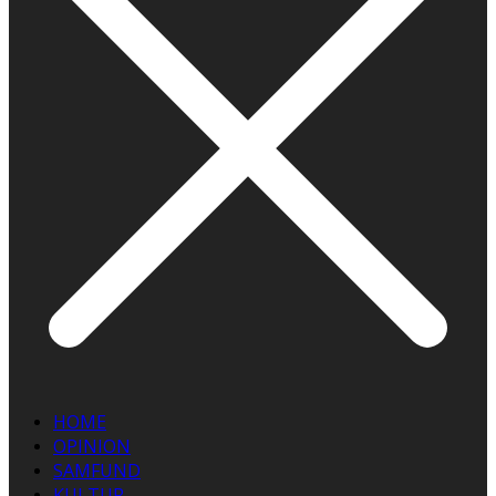
HOME
OPINION
SAMFUND
KULTUR