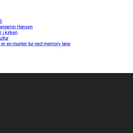
6
Benjamin Hansen
i kirken
ultur
 er en munter tur ned memory lane