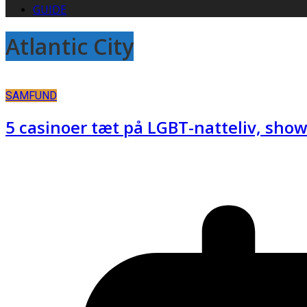
GUIDE
Atlantic City
SAMFUND
5 casinoer tæt på LGBT-natteliv, show