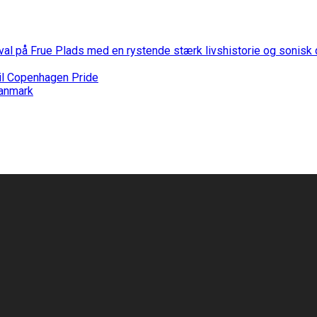
stival på Frue Plads med en rystende stærk livshistorie og sonis
til Copenhagen Pride
Danmark