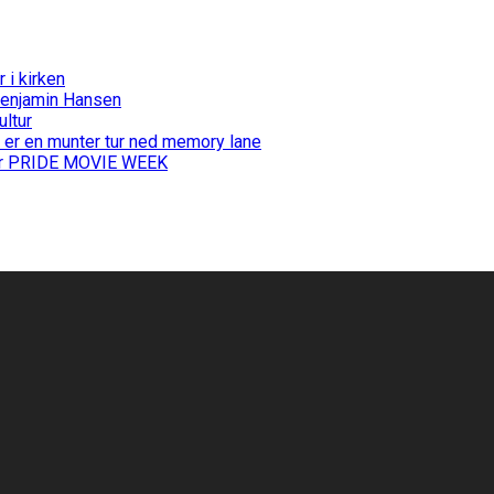
i kirken
Benjamin Hansen
ultur
 er en munter tur ned memory lane
 for PRIDE MOVIE WEEK