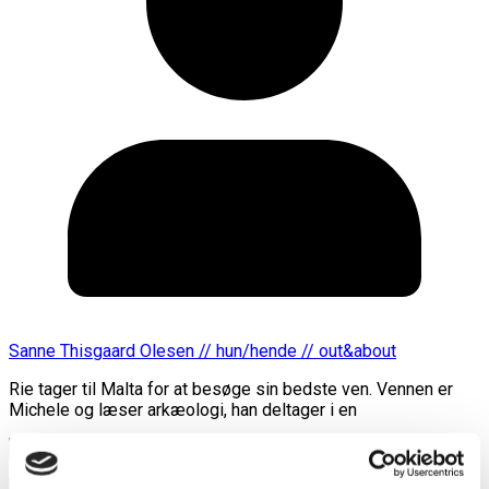
Sanne Thisgaard Olesen // hun/hende // out&about
Rie tager til Malta for at besøge sin bedste ven. Vennen er
Michele og læser arkæologi, han deltager i en
Læs mere