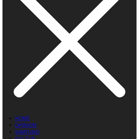
HOME
OPINION
SAMFUND
KULTUR