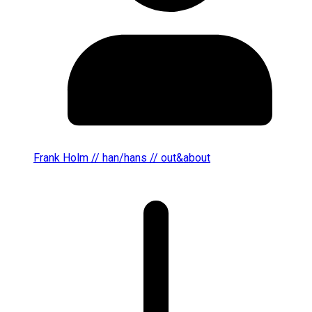
Frank Holm // han/hans // out&about