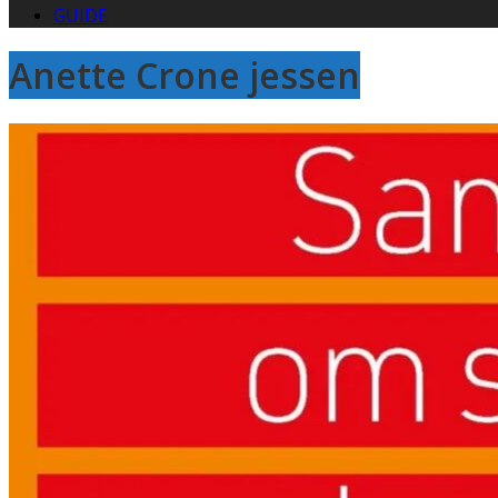
GUIDE
Anette Crone jessen