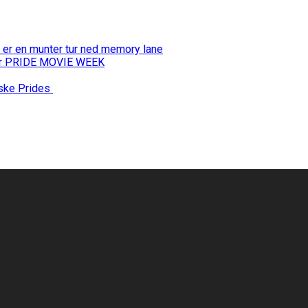
 er en munter tur ned memory lane
 for PRIDE MOVIE WEEK
nske Prides