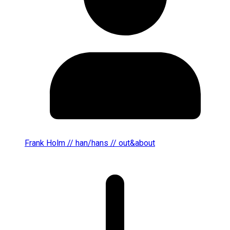
Frank Holm // han/hans // out&about