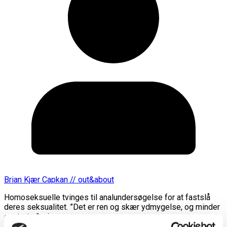
Brian Kjær Capkan // out&about
Homoseksuelle tvinges til analundersøgelse for at fastslå
deres seksualitet. ”Det er ren og skær ydmygelse, og minder
om tortur”, siger