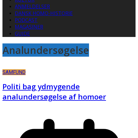
ANMELDELSER
DANSK HOMO-HISTORIE
PODCAST
MAGASINER
GUIDE
Analundersøgelse
SAMFUND
Politi bag ydmygende
analundersøgelse af homoer