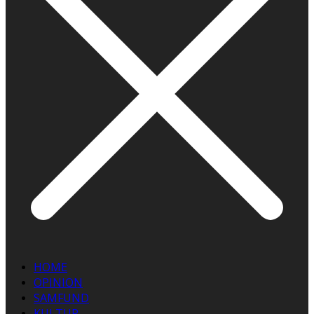
HOME
OPINION
SAMFUND
KULTUR