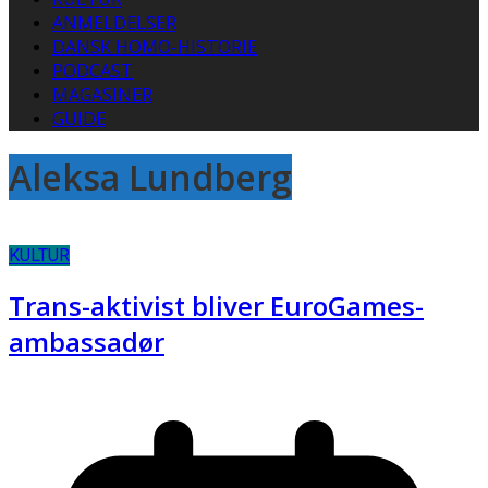
ANMELDELSER
DANSK HOMO-HISTORIE
PODCAST
MAGASINER
GUIDE
Aleksa Lundberg
KULTUR
Trans-aktivist bliver EuroGames-
ambassadør