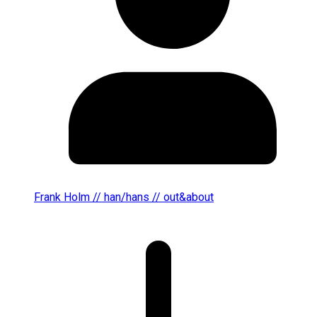
Frank Holm // han/hans // out&about