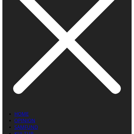
HOME
OPINION
SAMFUND
KULTUR