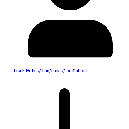
Frank Holm // han/hans // out&about