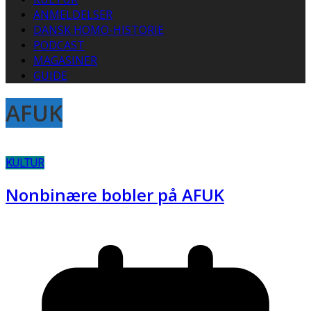
ANMELDELSER
DANSK HOMO-HISTORIE
PODCAST
MAGASINER
GUIDE
AFUK
KULTUR
Nonbinære bobler på AFUK