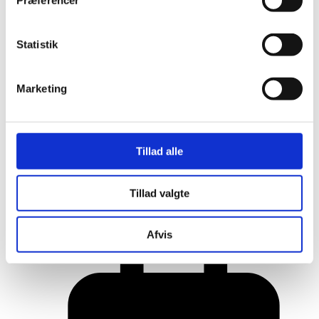
Præferencer
Statistik
Marketing
Tillad alle
Her er alle vinderne fra årets Danish
Tillad valgte
Rainbow Awards
Afvis