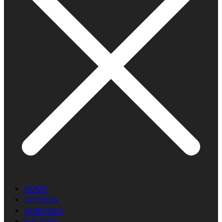
HOME
OPINION
SAMFUND
KULTUR