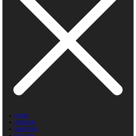
HOME
OPINION
SAMFUND
KULTUR