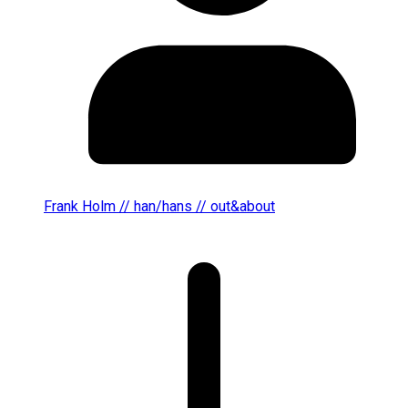
Frank Holm // han/hans // out&about