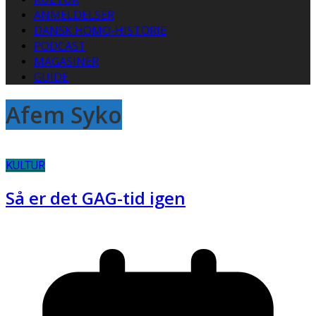
ANMELDELSER
DANSK HOMO-HISTORIE
PODCAST
MAGASINER
GUIDE
Afem Syko
KULTUR
Så er det GAG-tid igen