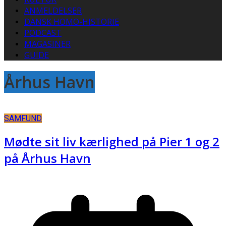
ANMELDELSER
DANSK HOMO-HISTORIE
PODCAST
MAGASINER
GUIDE
Århus Havn
SAMFUND
Mødte sit liv kærlighed på Pier 1 og 2
på Århus Havn