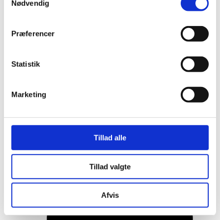
Nødvendig
Præferencer
Statistik
Marketing
Her er alle vinderne fra årets Danish
Tillad alle
Rainbow Awards
Tillad valgte
Afvis