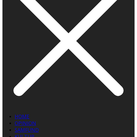
HOME
OPINION
SAMFUND
KULTUR