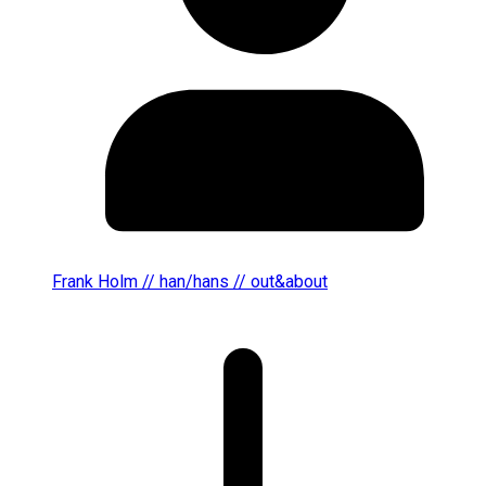
Frank Holm // han/hans // out&about