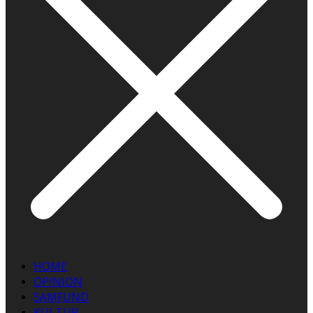
HOME
OPINION
SAMFUND
KULTUR