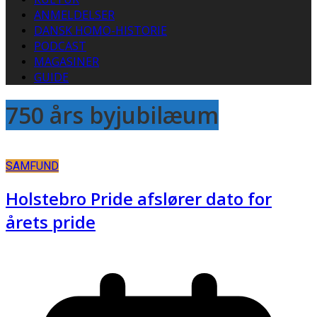
ANMELDELSER
DANSK HOMO-HISTORIE
PODCAST
MAGASINER
GUIDE
750 års byjubilæum
SAMFUND
Holstebro Pride afslører dato for
årets pride