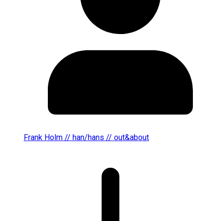
Frank Holm // han/hans // out&about