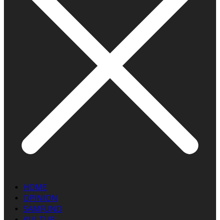
HOME
OPINION
SAMFUND
KULTUR