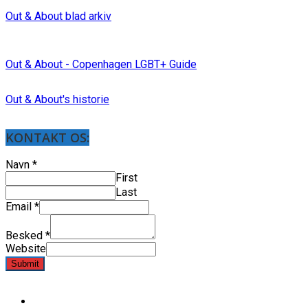
Out & About blad arkiv
Out & About - Copenhagen LGBT+ Guide
Out & About's historie
KONTAKT OS:
Navn
*
First
Last
Email
*
Besked
*
Website
Submit