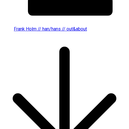
Frank Holm // han/hans // out&about