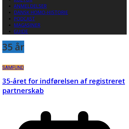
ANMELDELSER
DANSK HOMO-HISTORIE
PODCAST
MAGASINER
GUIDE
35 år
SAMFUND
35-året for indførelsen af registreret
partnerskab