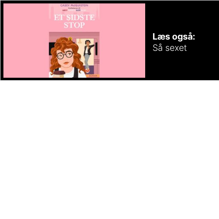
Læs også:
Så sexet