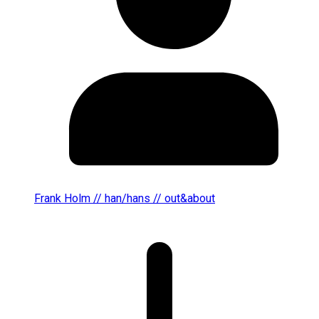
Frank Holm // han/hans // out&about