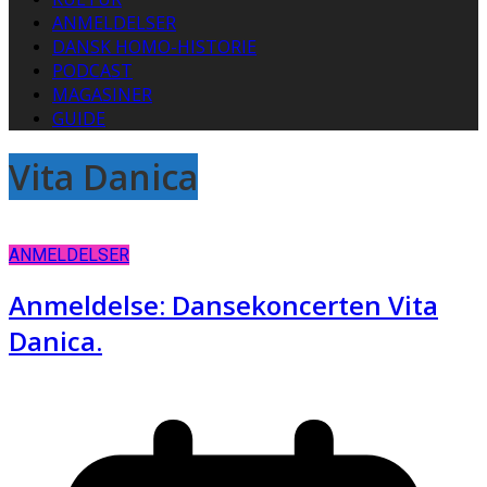
ANMELDELSER
DANSK HOMO-HISTORIE
PODCAST
MAGASINER
GUIDE
Vita Danica
ANMELDELSER
Anmeldelse: Dansekoncerten Vita
Danica.