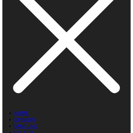
HOME
OPINION
SAMFUND
KULTUR